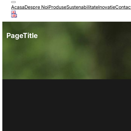
Acasa
Despre Noi
Produse
Sustenabilitate
Inovatie
Contac
PageTitle